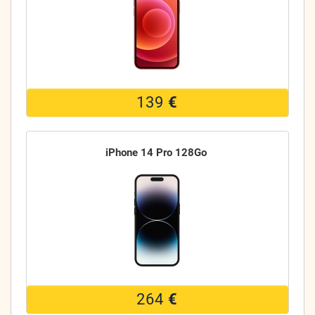
139
€
iPhone 14 Pro 128Go
264
€