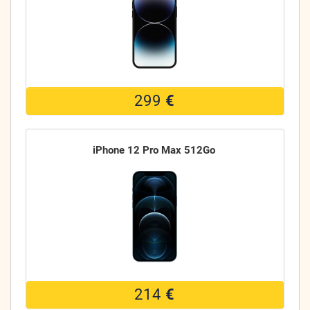
299
€
iPhone 12 Pro Max 512Go
214
€