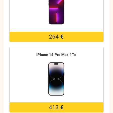
264
€
iPhone 14 Pro Max 1To
413
€