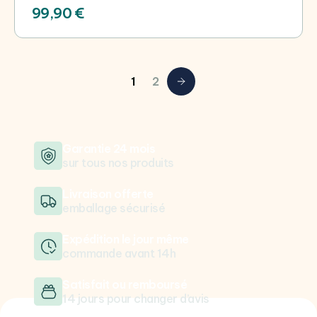
99,90 €
1
2
Suivant
Garantie 24 mois
sur tous nos produits
Livraison offerte
emballage sécurisé
Expédition le jour même
commande avant 14h
Satisfait ou remboursé
14 jours pour changer d’avis