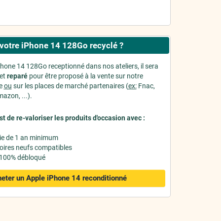
votre iPhone 14 128Go recyclé ?
Phone 14 128Go receptionné dans nos ateliers, il sera
et
reparé
pour être proposé à la vente sur notre
ne
ou
sur les places de marché partenaires (
ex:
Fnac,
azon, ...).
st de re-valoriser les produits d'occasion avec :
ie de 1 an minimum
oires neufs compatibles
 100% débloqué
eter un Apple iPhone 14
reconditionné