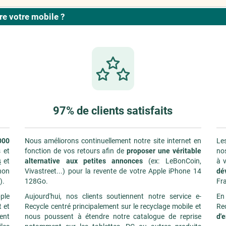
e votre mobile ?
97% de clients satisfaits
000
Nous améliorons continuellement notre site internet en
Les
 et
fonction de vos retours afin de
proposer une véritable
nos
s
et
alternative aux petites annonces
(ex: LeBonCoin,
à v
non
Vivastreet...) pour la revente de votre Apple iPhone 14
dé
).
128Go.
Fr
ple
Aujourd'hui, nos clients soutiennent notre service e-
En
 et
Recycle centré principalement sur le recyclage mobile et
Re
ment
nous poussent à étendre notre catalogue de reprise
d'