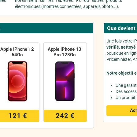
iles
notamment sur les tablettes, PC ou autres produits
électroniques (montres connectées, appareils photo...).
e
Que devient 
Une fois votre i
vérifié
,
nettoyé
Apple iPhone 12
Apple iPhone 13
boutique en lig
64Go
Pro 128Go
Priceminister, Am
Notre objectif e
Une garant
Des access
Un produit
Ach
121 €
242 €