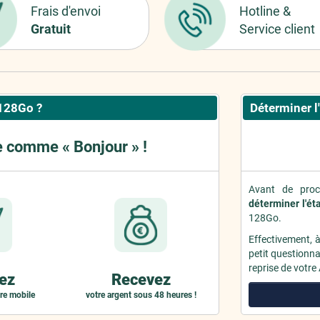
Frais d'envoi
Hotline &
Gratuit
Service client
128Go ?
Déterminer l
e comme « Bonjour » !
Avant de proc
déterminer l'ét
128Go.
Effectivement, 
petit questionnai
reprise de votre
ez
Recevez
re mobile
votre argent sous 48 heures !