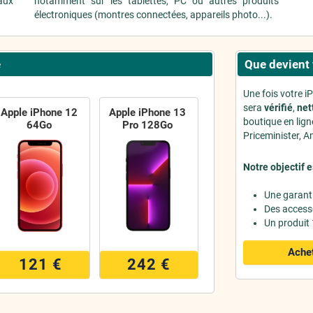
aux
notamment sur les tablettes, PC ou autres produits
.
électroniques (montres connectées, appareils photo...).
e
Que devient 
Une fois votre i
sera
vérifié
,
net
Apple iPhone 12
Apple iPhone 13
boutique en lig
64Go
Pro 128Go
Priceminister, Am
Notre objectif e
Une garant
Des access
Un produit
Achet
121 €
242 €