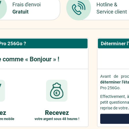
Frais d'envoi
Hotline &
Gratuit
Service client
Pro 256Go ?
Déterminer l
e comme « Bonjour » !
Avant de proc
déterminer l'ét
Pro 256Go.
Effectivement, 
petit questionnai
reprise de votre
ez
Recevez
re mobile
votre argent sous 48 heures !