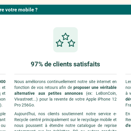
e votre mobile ?
97% de clients satisfaits
000
Nous améliorons continuellement notre site internet en
Les
 et
fonction de vos retours afin de
proposer une véritable
nos
s
et
alternative aux petites annonces
(ex: LeBonCoin,
à v
non
Vivastreet...) pour la revente de votre Apple iPhone 12
dé
).
Pro 256Go.
Fr
ple
Aujourd'hui, nos clients soutiennent notre service e-
En
rant
Recycle centré principalement sur le recyclage mobile et
Re
 ou
nous poussent à étendre notre catalogue de reprise
d'