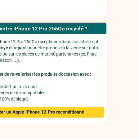
votre iPhone 12 Pro 256Go recyclé ?
Phone 12 Pro 256Go receptionné dans nos ateliers, il
toyé
et
reparé
pour être proposé à la vente sur notre
ne
ou
sur les places de marché partenaires (
ex:
Fnac,
azon, ...).
st de re-valoriser les produits d'occasion avec :
ie de 1 an minimum
oires neufs compatibles
 100% débloqué
er un Apple iPhone 12 Pro
reconditionné