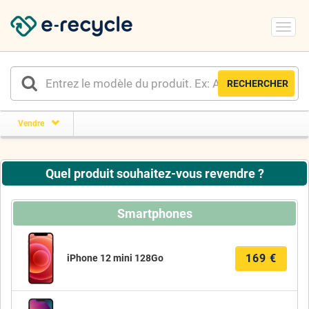
Toggl
navig
RECHERCHER
Vendre
Quel produit souhaitez-vous revendre ?
Smartphones
169
€
iPhone 12 mini 128Go