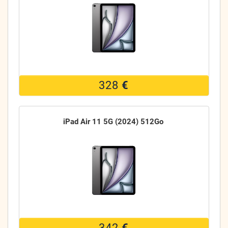
328
€
iPad Air 11 5G (2024) 512Go
342
€