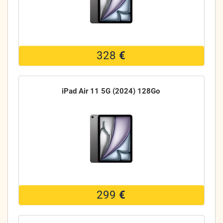
328
€
iPad Air 11 5G (2024) 128Go
299
€