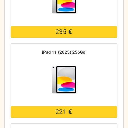
235
€
iPad 11 (2025) 256Go
221
€