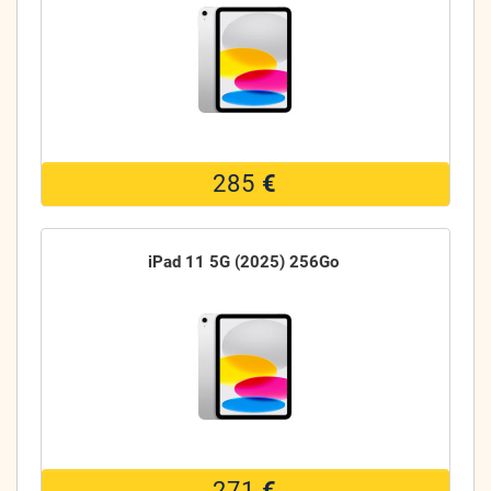
285
€
iPad 11 5G (2025) 256Go
271
€