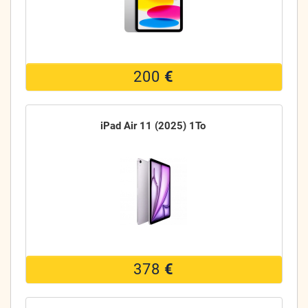
200
€
iPad Air 11 (2025) 1To
378
€