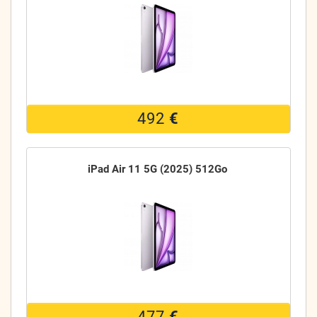
492
€
iPad Air 11 5G (2025) 512Go
477
€