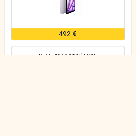
492
€
iPad Air 11 5G (2025) 512Go
477
€