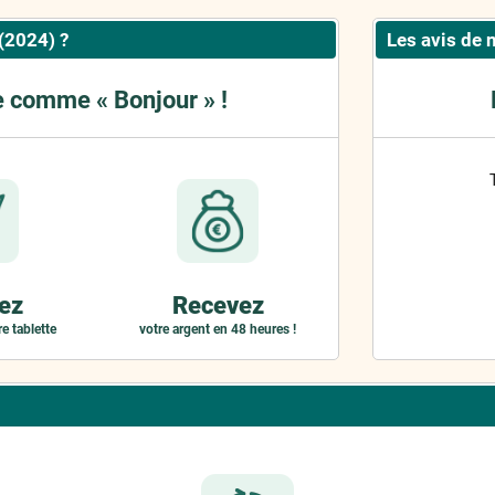
(2024) ?
Les avis de 
e comme « Bonjour » !
ez
Recevez
e tablette
votre argent en 48 heures !