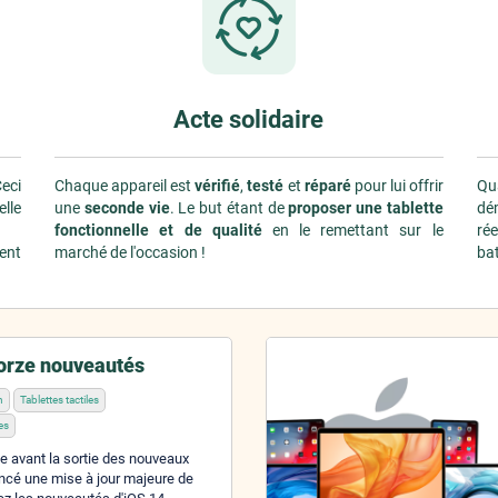
Acte solidaire
Ceci
Chaque appareil est
vérifié
,
testé
et
réparé
pour lui offrir
Qu
lle
une
seconde vie
. Le but étant de
proposer une tablette
dé
fonctionnelle et de qualité
en le remettant sur le
ré
ent
marché de l'occasion !
bat
torze nouveautés
h
Tablettes tactiles
es
avant la sortie des nouveaux
ncé une mise à jour majeure de