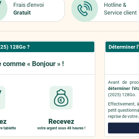
Frais d'envoi
Hotline &
Gratuit
Service client
025) 128Go ?
Déterminer l'
e comme « Bonjour » !
Avant de procé
déterminer l'ét
(2025) 128Go.
Effectivement, 
petit questionnai
reprise de votre
ez
Recevez
e tablette
votre argent sous 48 heures !