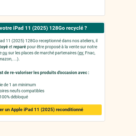
votre iPad 11 (2025) 128Go recyclé ?
Pad 11 (2025) 128Go receptionné dans nos ateliers, il
toyé
et
reparé
pour être proposé à la vente sur notre
ne
ou
sur les places de marché partenaires (
ex:
Fnac,
azon, ...).
st de re-valoriser les produits d'occasion avec :
ie de 1 an minimum
oires neufs compatibles
 100% débloqué
er un Apple iPad 11 (2025)
reconditionné