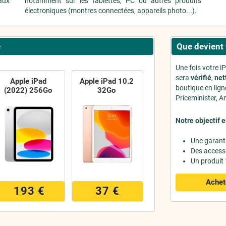
aux
notamment sur les tablettes, PC ou autres produits
.
électroniques (montres connectées, appareils photo...).
e
Que devient 
Une fois votre i
sera
vérifié
,
net
Apple iPad
Apple iPad 10.2
boutique en lig
(2022) 256Go
32Go
Priceminister, Am
Notre objectif e
Une garant
Des access
Un produit
Achet
193 €
37 €