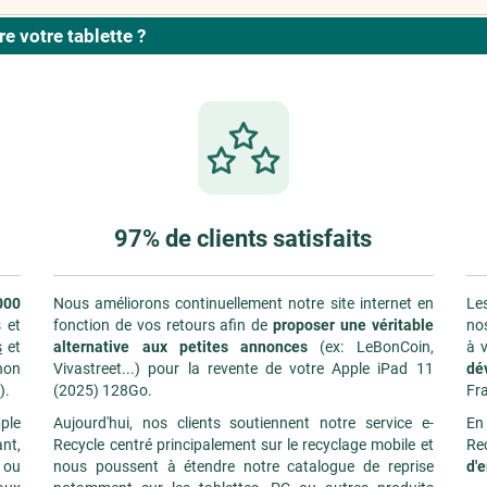
 votre tablette ?
97% de clients satisfaits
000
Nous améliorons continuellement notre site internet en
Les
 et
fonction de vos retours afin de
proposer une véritable
nos
s
et
alternative aux petites annonces
(ex: LeBonCoin,
à v
non
Vivastreet...) pour la revente de votre Apple iPad 11
dé
).
(2025) 128Go.
Fr
ple
Aujourd'hui, nos clients soutiennent notre service e-
En
nt,
Recycle centré principalement sur le recyclage mobile et
Re
n ou
nous poussent à étendre notre catalogue de reprise
d'