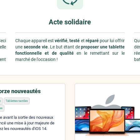
Acte solidaire
Ceci
Chaque appareil est
vérifié
,
testé
et
réparé
pour lui offrir
Qu
lle
une
seconde vie
. Le but étant de
proposer une tablette
dé
fonctionnelle et de qualité
en le remettant sur le
ré
ent
marché de l'occasion !
bat
torze nouveautés
h
Tablettes tactiles
es
avant la sortie des nouveaux
ncé une mise à jour majeure de
ez les nouveautés d'iOS 14.