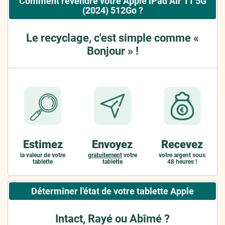
Comment revendre votre Apple iPad Air 11 5G
(2024) 512Go ?
Le recyclage, c'est simple comme «
Bonjour » !
Estimez
Envoyez
Recevez
la valeur de votre
gratuitement
votre
votre argent sous
tablette
tablette
48 heures !
Déterminer l'état de votre tablette Apple
Intact, Rayé ou Abîmé ?