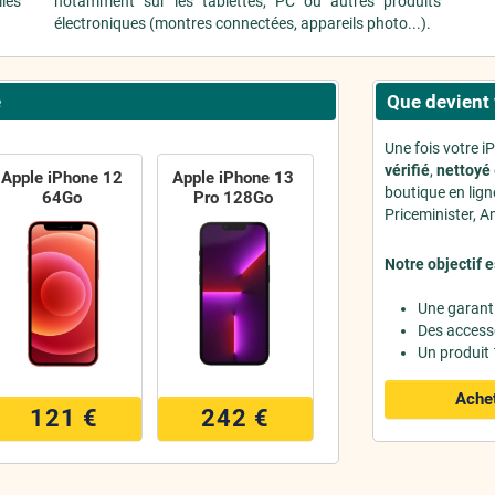
iles
notamment sur les tablettes, PC ou autres produits
électroniques (montres connectées, appareils photo...).
e
Que devient 
Une fois votre i
vérifié
,
nettoyé
Apple iPhone 12
Apple iPhone 13
boutique en lig
64Go
Pro 128Go
Priceminister, Am
Notre objectif e
Une garant
Des access
Un produit
Achet
121 €
242 €