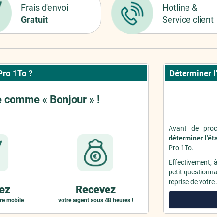
Frais d'envoi
Hotline &
Gratuit
Service client
Pro 1To ?
Déterminer l
e comme « Bonjour » !
Avant de proc
déterminer l'ét
Pro 1To.
Effectivement, 
petit questionnai
reprise de votre
ez
Recevez
re mobile
votre argent sous 48 heures !