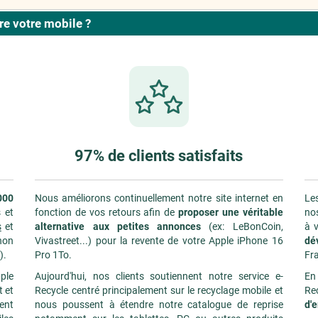
e votre mobile ?
97% de clients satisfaits
000
Nous améliorons continuellement notre site internet en
Les
 et
fonction de vos retours afin de
proposer une véritable
nos
s
et
alternative aux petites annonces
(ex: LeBonCoin,
à v
non
Vivastreet...) pour la revente de votre Apple iPhone 16
dé
).
Pro 1To.
Fr
ple
Aujourd'hui, nos clients soutiennent notre service e-
En
t et
Recycle centré principalement sur le recyclage mobile et
Re
ment
nous poussent à étendre notre catalogue de reprise
d'