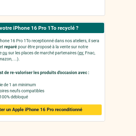
votre iPhone 16 Pro 1To recyclé ?
Phone 16 Pro 1To receptionné dans nos ateliers, il sera
et
reparé
pour être proposé à la vente sur notre
ne
ou
sur les places de marché partenaires (
ex:
Fnac,
azon, ...).
st de re-valoriser les produits d'occasion avec :
ie de 1 an minimum
oires neufs compatibles
 100% débloqué
er un Apple iPhone 16 Pro
reconditionné