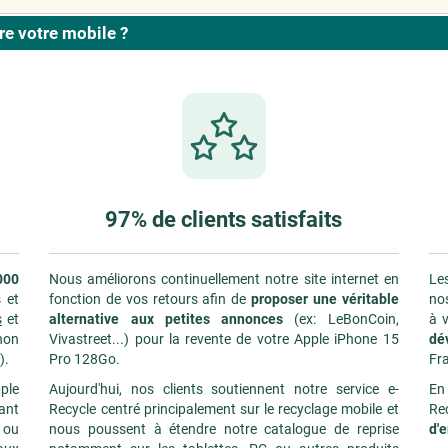
e votre mobile ?
97% de clients satisfaits
000
Nous améliorons continuellement notre site internet en
Les
 et
fonction de vos retours afin de
proposer une véritable
nos
s
et
alternative aux petites annonces
(ex: LeBonCoin,
à v
non
Vivastreet...) pour la revente de votre Apple iPhone 15
dé
).
Pro 128Go.
Fr
ple
Aujourd'hui, nos clients soutiennent notre service e-
En
rant
Recycle centré principalement sur le recyclage mobile et
Re
 ou
nous poussent à étendre notre catalogue de reprise
d'