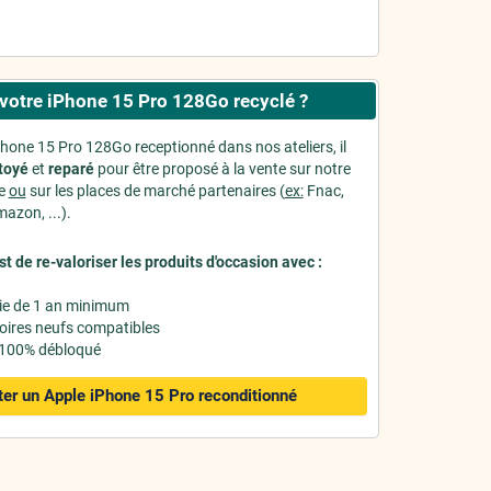
votre iPhone 15 Pro 128Go recyclé ?
Phone 15 Pro 128Go receptionné dans nos ateliers, il
toyé
et
reparé
pour être proposé à la vente sur notre
ne
ou
sur les places de marché partenaires (
ex:
Fnac,
azon, ...).
st de re-valoriser les produits d'occasion avec :
ie de 1 an minimum
oires neufs compatibles
 100% débloqué
er un Apple iPhone 15 Pro
reconditionné