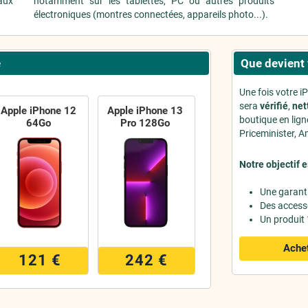
aux
notamment sur les tablettes, PC ou autres produits
.
électroniques (montres connectées, appareils photo...).
e
Que devient 
Une fois votre i
sera
vérifié
,
net
Apple iPhone 12
Apple iPhone 13
boutique en lig
64Go
Pro 128Go
Priceminister, Am
Notre objectif e
Une garant
Des access
Un produit
Achet
121 €
242 €