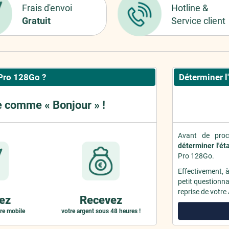
Frais d'envoi
Hotline &
Gratuit
Service client
Pro 128Go ?
Déterminer l
e comme « Bonjour » !
Avant de proc
déterminer l'ét
Pro 128Go.
Effectivement, 
petit questionnai
reprise de votre
ez
Recevez
re mobile
votre argent sous 48 heures !