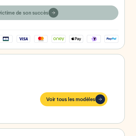
victime de son succès
bonheur,
Voir tous les modèles
g