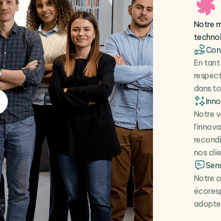
Notre m
techno
Cont
En tant
respect
dans to
Inn
Notre v
l'innov
recondi
nos clie
Sens
Notre o
écoresp
adopter