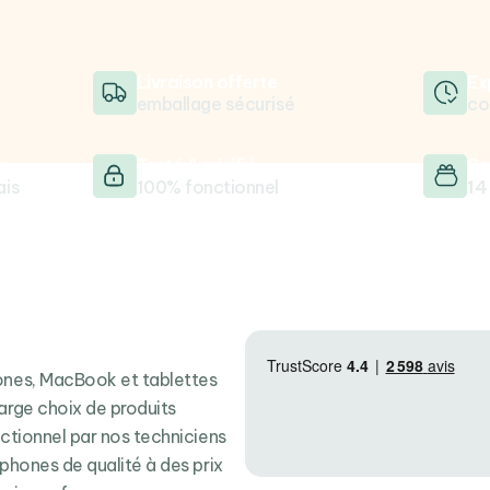
Livraison offerte
Ex
emballage sécurisé
co
e
Testé & vérifié
Sa
ais
100% fonctionnel
14
hones, MacBook et tablettes
arge choix de produits
nctionnel par nos techniciens
tphones de qualité à des prix