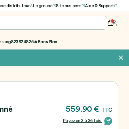
ce distributeur
Le groupe
Site business
Aide & Support
0
user
msung
S23
S24
S25
🔥Bons Plan
onné
559,90 €
TTC
Payez en 3 à 36 fois