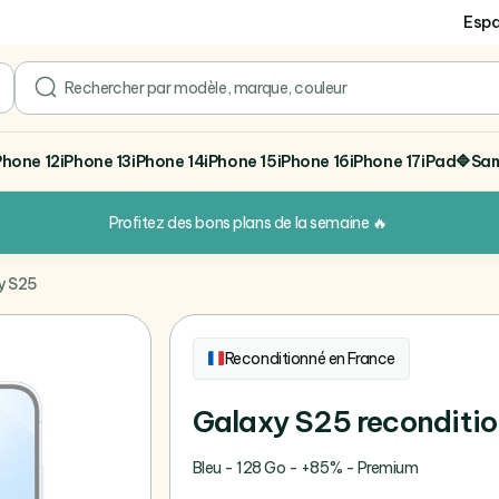
Espa
search
Phone 12
iPhone 13
iPhone 14
iPhone 15
iPhone 16
iPhone 17
iPad
🔷Sa
Profitez des bons plans de la semaine
🔥
y S25
Reconditionné en France
Galaxy S25 reconditi
Bleu - 128 Go - +85% - Premium