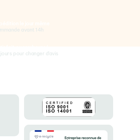
pédition le jour même
mmande avant 14h
tisfait ou remboursé
 jours pour changer d’avis