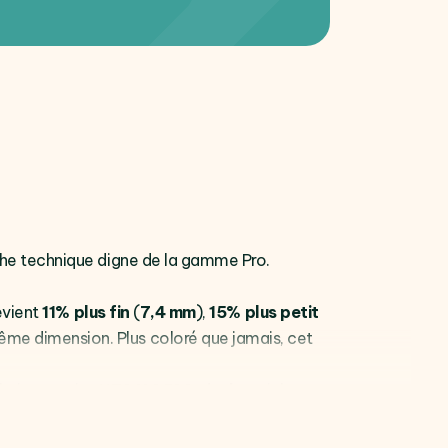
iche technique digne de la gamme Pro.
devient
11% plus fin
(
7,4 mm
),
15% plus petit
ême dimension. Plus coloré que jamais, cet
lution atteint
1170 X 2532 pixels
, soit le
-P3
, cet écran affiche des contrastes infinis,
hnologique, Apple mise sur un nouveau