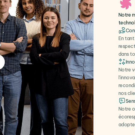
Notre m
techno
Cont
En tant
respect
dans to
Inn
Notre v
l'innov
recondi
nos clie
Sens
Notre o
écoresp
adopter