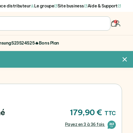
ce distributeur
Le groupe
Site business
Aide & Support
0
user
msung
S23
S24
S25
🔥Bons Plan
né
179,90 €
TTC
Payez en 3 à 36 fois