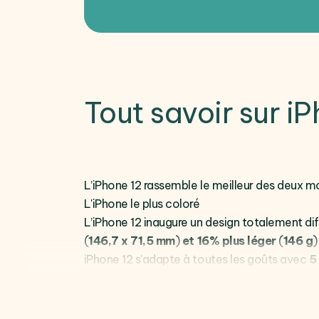
Tout savoir sur i
L’iPhone 12 rassemble le meilleur des deux mo
L'iPhone le plus coloré
L’iPhone 12 inaugure un design totalement diffé
(
146,7 x 71,5 mm
)
et 16% plus léger
(
146 g
)
iPhone 12 s’adapte à toutes les goûts avec
5
Son affichage s’est également bonifié en pa
meilleur écran jamais vu sur iPhone. Compat
une haute luminosité et des couleurs optimal