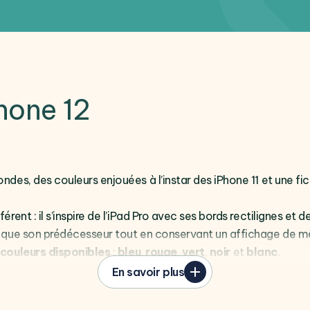
Phone 12
ndes, des couleurs enjouées à l’instar des iPhone 11 et une f
rent : il s’inspire de l’iPad Pro avec ses bords rectilignes et 
 que son prédécesseur tout en conservant un affichage de m
 couleurs disponibles
:
bleu
,
rouge
,
vert
,
noir
et
blanc
.
ssant à un écran
OLED
Super Retina XDR
de
6,1“
dont la réso
En savoir plus
ible
HDR10
,
Dolby Vision
, mais également
True Tone
et
DCI
es dignes d’un écran de cinéma. Pour protéger ce bijoux tec