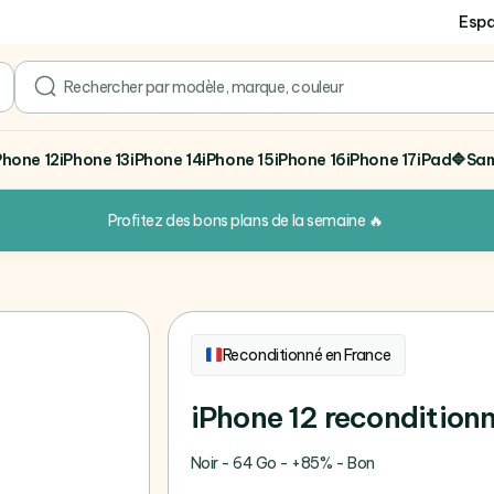
Espa
search
Phone 12
iPhone 13
iPhone 14
iPhone 15
iPhone 16
iPhone 17
iPad
🔷Sa
Profitez des bons plans de la semaine
🔥
Reconditionné en France
iPhone 12 recondition
Noir - 64 Go - +85% - Bon