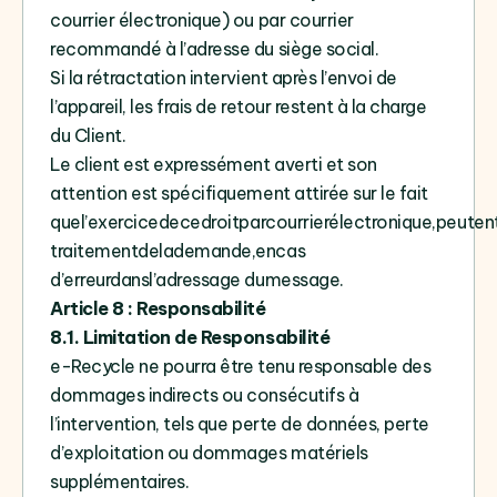
courrier électronique)
ou par courrier
recommandé à l’adresse du siège social.
Si la rétractation intervient après l’envoi de
l’appareil, les frais de retour restent à la charge
du Client.
Le client est expressément averti et son
attention est spécifiquement attirée sur le fait
que
l’exercice
de
ce
droit
par
courrier
électronique,
peut
en
traitementdelademande,encas
d’erreurdansl’adressage dumessage.
Article 8 : Responsabilité
8.1. Limitation de Responsabilité
e-Recycle ne pourra être tenu responsable des
dommages indirects ou consécutifs à
l’intervention, tels que perte de données, perte
d’exploitation ou dommages matériels
supplémentaires.