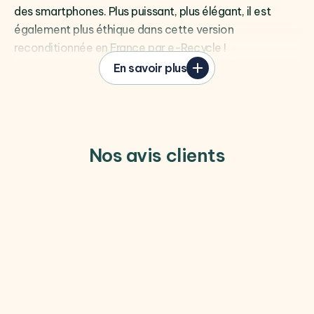
des smartphones. Plus puissant, plus élégant, il est
également plus éthique dans cette version
reconditionnée en France par e-Recycle !
Ecran Dynamic AMOLED 2X 120Hz : la meilleure qualité
En savoir plus
d'affichage pour vos contenus
Doté d'une conception élégante et résistante, le
Galaxy S24 Ultra allie un design raffiné à une durabilité
exceptionnelle. Avec un écran
Dynamic LTPO
Nos avis clients
AMOLED 2X de 6,8 pouces
offrant une résolution
époustouflante de
1440 x 3120 pixels
et une
fréquence de rafraîchissement de
120 Hz
, chaque
image prend vie avec des couleurs vives et un
contraste saisissant.
Qualcomm Snapdragon 8 Gen 3 : des performances
sans limites
Sous le capot, le Galaxy S24 Ultra est alimenté par un
puissant processeur
Qualcomm Snapdragon 8 Gen