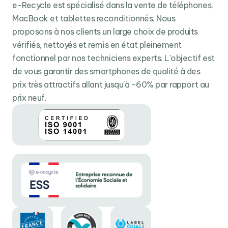
Triple caméra 200 MP : pour des photos inoubliables
e-Recycle est spécialisé dans la vente de téléphones,
Profitez d'une expérience audio immersive avec les
MacBook et tablettes reconditionnés. Nous
haut-parleurs stéréo
et la technologie audio de
proposons à nos clients un large choix de produits
pointe signée
AKG
. De plus, avec des fonctionnalités
vérifiés, nettoyés et remis en état pleinement
telles que
Samsung DeX
et
Samsung Wireless DeX
,
fonctionnel par nos techniciens experts. L'objectif est
vous pouvez
transformer votre téléphone en un
de vous garantir des smartphones de qualité à des
véritable ordinateur
de bureau pour une productivité
prix très attractifs allant jusqu'à -60% par rapport au
ultime, où que vous soyez.
prix neuf.
Batterie grande capacité : pour vous suivre toute la
journée
Avec une
batterie de 5000 mAh
, vous bénéficiez
d'une autonomie longue durée et d'une charge rapide,
vous permettant de rester connecté toute la journée.
De plus, avec des fonctionnalités avancées telles que
Samsung DeX et Samsung Wireless DeX, vous pouvez
transformer votre téléphone en un véritable ordinateur
de bureau pour une productivité ultime, où que vous
soyez.