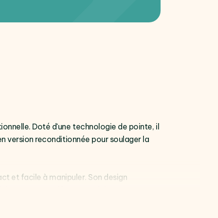
onnelle. Doté d'une technologie de pointe, il
en version reconditionnée pour soulager la
act et facile à manipuler. Son design
inium Armor 2
offrant une résistance aux