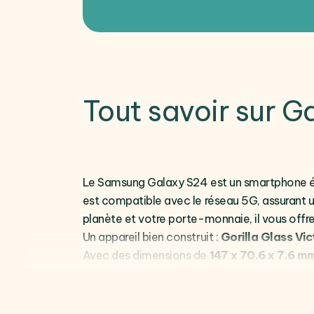
Tout savoir sur 
Le Samsung Galaxy S24 est un smartphone élég
est compatible avec le réseau 5G, assurant u
planète et votre porte-monnaie, il vous offr
Un appareil bien construit :
Gorilla Glass Vic
Avec des dimensions de
147 x 70.6 x 7.6 m
sophistiqué comprend une face et un dos en
rayures avancée.
É
cran Immersif :
Dynamic LTPO