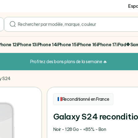
Espa
search
Phone 12
iPhone 13
iPhone 14
iPhone 15
iPhone 16
iPhone 17
iPad
🔷Sa
Profitez des bons plans de la semaine
🔥
y S24
Reconditionné en France
Galaxy S24 reconditi
Noir - 128 Go - +85% - Bon