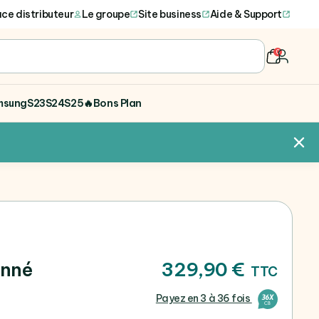
ce distributeur
Le groupe
Site business
Aide & Support
0
user
msung
S23
S24
S25
🔥Bons Plan
onné
329,90 €
TTC
Payez en 3 à 36 fois