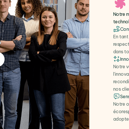
Notre m
techno
Cont
En tant
respect
dans to
Inn
Notre v
l'innov
recondi
nos clie
Sens
Notre o
écoresp
adopter