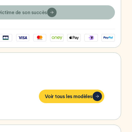
victime de son succès
bonheur,
Voir tous les modèles
g