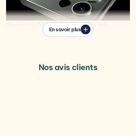
Découvrez le Galaxy S23 Ultra : l'apogée de la
En savoir plus
technologie mobile Android. Doté d'un design élégant
et de finitions haut de gamme, ce smartphone incarne
l'excellence et le raffinement.
Un écran sans limites
L'écran
Dynamic AMOLED 2X
époustouflant du
Nos avis clients
Galaxy S23 Ultra offre une qualité exceptionnelle. Avec
un taux de rafraîchissement variant de
1 à 120 Hz
pour
s'adapter à vos contenus, il maximise l'autonomie et le
confort visuel. Grâce à la technologie
OLED
, les
couleurs sont vives et les contrastes impressionnants.
Chaque image prend vie sous vos yeux. Plongez dans
une expérience visuelle immersive grâce à sa
généreuse diagonale de
6,8 pouces
et sa résolution
élevée de
1440 x 3088 pixels
.