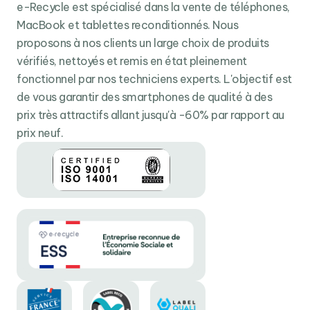
e-Recycle est spécialisé dans la vente de téléphones,
stabilisation optique d'image
et la
capture vidéo 8K
,
MacBook et tablettes reconditionnés. Nous
vous pouvez capturer des moments précieux avec une
proposons à nos clients un large choix de produits
netteté et une clarté époustouflantes.
vérifiés, nettoyés et remis en état pleinement
Une batterie inépuisable
fonctionnel par nos techniciens experts. L'objectif est
La
batterie 5000 mAh
longue durée du Galaxy S23
de vous garantir des smartphones de qualité à des
Ultra vous accompagne tout au long de la journée,
prix très attractifs allant jusqu'à -60% par rapport au
même lors d'une utilisation intensive. Et lorsque vient le
prix neuf.
moment de recharger, la
charge rapide
et la
charge
sans fil
vous permettent de retrouver votre autonomie
en un clin d’œil.
Connectivité 5G pour une vitesse démesurée
Le Galaxy S23 Ultra est prêt pour l'avenir avec ses
connectivités
5G
et
Wifi 6e
ultra-rapides. Téléchargez
et diffusez du contenu en un instant, et profitez d'une
expérience de navigation fluide où que vous soyez.
Votre sécurité est une priorité absolue. Le Galaxy S23
Ultra dispose de fonctionnalités avancées telles que la