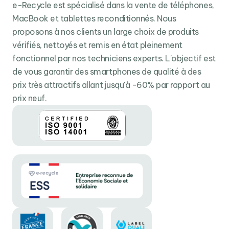
visuel sans précédent en navigation et une réactivité
e-Recycle est spécialisé dans la vente de téléphones,
appréciable dans les jeux.
MacBook et tablettes reconditionnés. Nous
Pour vous assurer une durabilité maximale, cette dalle
proposons à nos clients un large choix de produits
est recouverte d’un verre haute résistance
Corning
vérifiés, nettoyés et remis en état pleinement
Gorilla Glass Victus
octroyant une solidité accrue au
fonctionnel par nos techniciens experts. L'objectif est
Galaxy S21 FE 5G. Avec sa certification IP68 et son
de vous garantir des smartphones de qualité à des
écran renforcé, le Galaxy S21 FE 5G est un smartphone
prix très attractifs allant jusqu'à -60% par rapport au
que vous pouvez enfin utiliser au quotidien en toute
prix neuf.
tranquillité.
Qualcomm Snapdragon 888 : évidemment surpuissant
Optez pour la puissance, choisissez le Galaxy S21 FE
5G. Avec son
Qualcomm Snapdragon 888
et ses
6/8
Go de RAM
, il propose des performances démentielles
dans les jeux vidéo et permet de lire des contenus
vidéos en très haute définition avec une fluidité
déconcertante. Plus puissant et intelligent que jamais,
ce processeur
5 nm
vous permet d’effectuer vos
tâches avec plus de rapidité et de précision.