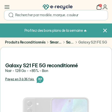
0
user
search
Profitez des bons plans de la semaine
🔥
Produits Reconditionnés
Smartphones
Samsung
Galaxy S21 FE 5G
Galaxy S21 FE 5G reconditionné
Noir - 128 Go - +85% - Bon
Payez en 3 à 36 fois