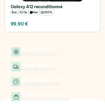
Galaxy A12 reconditionné
Bon
32 Go
Noir
100%
99,90 €
Garantie 24 mois
sur tous nos produits
Livraison offerte
emballage sécurisé
Expédition le jour même
commande avant 14h
Satisfait ou remboursé
14 jours pour changer d’avis