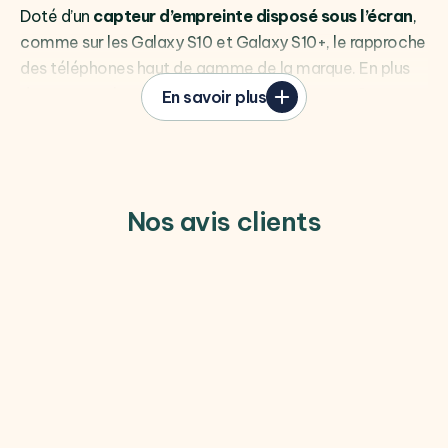
Doté d’un
capteur d’empreinte disposé sous l’écran
,
comme sur les Galaxy S10 et Galaxy S10+, le rapproche
des téléphones haut de gamme de la marque. En plus
de cette technologie, on retrouve également
3
En savoir plus
capteurs photos
au dos du téléphone. Un
capteur
ultra-wide
(ultra grand-angle) de
8 mégapixels
, un
objectif principal de 25 mégapixels
et un c
apteur de
profondeur de 5 mégapixels
pour les portraits. Du
Nos avis clients
côté de l’écran, vous trouverez un
capteur photo
frontal de 25 mégapixels
pour réaliser vos plus beaux
selfies.
Des qualités indéniables
On retrouve sur le Galaxy A50 une
batterie de 4000
mAh
qui permet de profiter pleinement de l’
écran
Infinity-U de 6,4 pouces
tout au long de la journée.
Avec l’interface One UI, vous pourrez profiter au mieux
de la taille de l’
écran Super AMOLED
. Ce téléphone