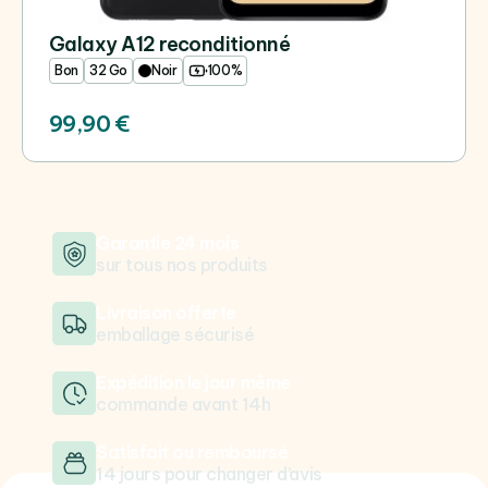
Galaxy A12 reconditionné
Bon
32 Go
Noir
100%
99,90 €
Garantie 24 mois
sur tous nos produits
Livraison offerte
emballage sécurisé
Expédition le jour même
commande avant 14h
Satisfait ou remboursé
14 jours pour changer d’avis