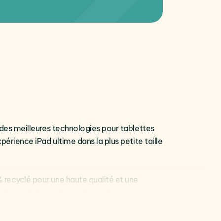
é des meilleures technologies pour tablettes
périence iPad ultime dans la plus petite taille
% recyclé pour une haute qualité et une
é à son design sobre mais moderne.
 s'adapter efficacement à votre usage