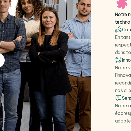
Notre m
techno
Cont
En tant
respect
dans to
Inn
Notre v
l'innov
recondi
nos clie
Sens
Notre o
écoresp
adopter