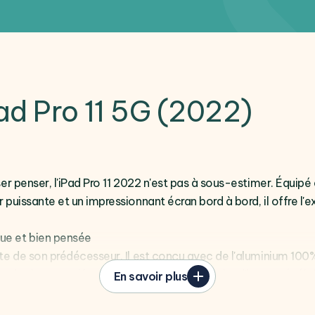
Pad Pro 11 5G (2022)
ser penser, l'iPad Pro 11 2022 n'est pas à sous-estimer. Équip
 puissante et un impressionnant écran bord à bord, il offre l'ex
ue et bien pensée
ste de son prédécesseur. Il est conçu avec de l'aluminium 100
bords plats et uniformes apportent une touche d'homogénéit
En savoir plus
470 grammes
, il est petit mais suffisamment puissant pour
x teintes neutres, Space Grey et Silver.