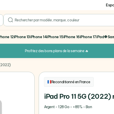
Espa
search
Phone 12
iPhone 13
iPhone 14
iPhone 15
iPhone 16
iPhone 17
iPad
🔷Sa
Profitez des bons plans de la semaine
🔥
 (2022)
Reconditionné en France
iPad Pro 11 5G (2022)
Argent - 128 Go - +85% - Bon