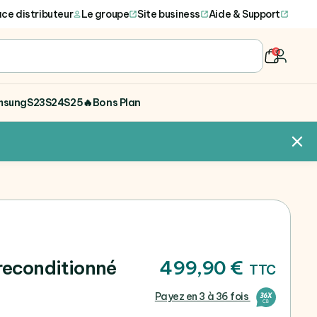
ce distributeur
Le groupe
Site business
Aide & Support
0
user
msung
S23
S24
S25
🔥Bons Plan
 reconditionné
499,90 €
TTC
Payez en 3 à 36 fois