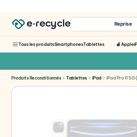
Achat
Reprise
Smartphones
Tablettes
🍎 Apple
i
Tous les produits
Produits Reconditionnés
Tablettes
iPad
iPad Pro 11 5G