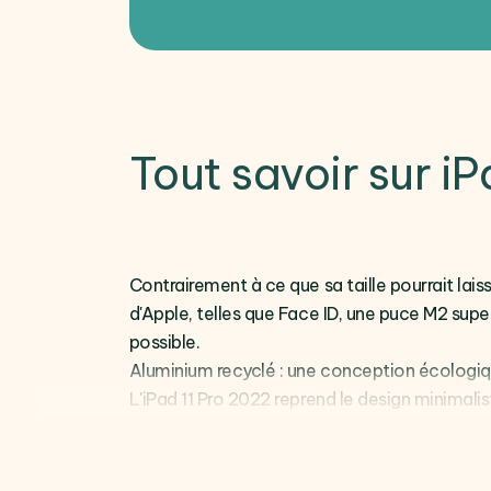
Tout savoir sur i
Contrairement à ce que sa taille pourrait lais
d'Apple, telles que Face ID, une puce M2 super
possible.
Aluminium recyclé : une conception écologiq
L'iPad 11 Pro 2022 reprend le design minimali
meilleure empreinte environnementale. Ses 
Mesurant
247,6 x 178,5 x 5,9 mm
et pesant
personnel et professionnel. Disponible en deu