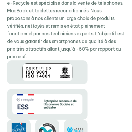
comme par magie.
e-Recycle est spécialisé dans la vente de téléphones,
Enfin, pour assurer une pleine compatibilité avec les
MacBook et tablettes reconditionnés. Nous
accessoires de productivité Apple, l’iPad Air 2022
proposons à nos clients un large choix de produits
intègre un
smart connector
compatible avec le
vérifiés, nettoyés et remis en état pleinement
Magic Keybord
pour iPad et un
connecteur
fonctionnel par nos techniciens experts. L'objectif est
magnétique
pour recharger et synchroniser un
stylet
de vous garantir des smartphones de qualité à des
nd
Apple Pencil de 2
génération compatible
. Il
prix très attractifs allant jusqu'à -60% par rapport au
dispose également d’un
port USB-C
permettant de
prix neuf.
brancher des accessoires USB comme du stockage, un
moniteur ou une batterie externe.
Liquid Retina : parfait pour travailler et pour s’amuser
Redécouvrez tous vos contenus et jeux préférés sous
un nouvel angle grâce au magnifique
écran IPS LCD
Liquid Retina
de l’iPad Air 2022 d’une dimension de
10,9“
pour une définition de
1640 x 2360 pixels
.
Appréciez vos films et séries préférés en intérieur
comme en extérieur grâce à l’adaptation automatique
des couleurs
True Tone
et la luminosité jusqu’à
500