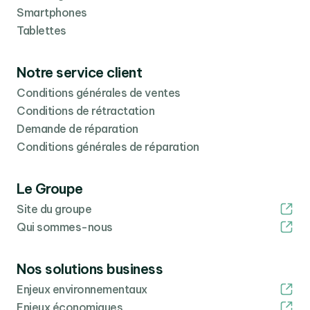
Smartphones
permet d’emporter vos fichiers les plus importants
Tablettes
sans nécessiter un disque dur externe.
Notre service client
Conditions générales de ventes
Conditions de rétractation
Demande de réparation
Conditions générales de réparation
Le Groupe
Site du groupe
Qui sommes-nous
Nos solutions business
Enjeux environnementaux
Enjeux économiques