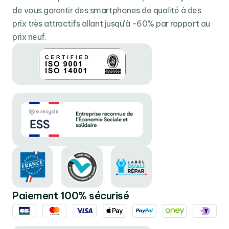
maximum de performance et de préserver sa batterie
de vous garantir des smartphones de qualité à des
pour une autonomie longue durée.
prix très attractifs allant jusqu'à -60% par rapport au
Pratique et performant l’iPad 10.2 (2021) est un outil de
prix neuf.
travail et de divertissement polyvalent qui s’utilise aussi
bien à la maison qu’en déplacement.
Paiement 100% sécurisé