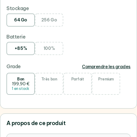
Stockage
64 Go
256 Go
Batterie
+85%
100%
Grade
Comprendre les grades
Bon
Très bon
Parfait
Premium
199,90 €
1 en stock
A propos de ce produit