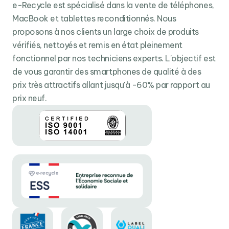
mise sur son processeur maison : le Apple
A14
, un
e-Recycle est spécialisé dans la vente de téléphones,
concentré de puissance disposant de
6 cœurs
MacBook et tablettes reconditionnés. Nous
logiques
et
4 coeurs graphiques
. À ce SoC, la firme de
proposons à nos clients un large choix de produits
Cupertino à couplé
4 Go de RAM
et
64 ou 256 Go de
vérifiés, nettoyés et remis en état pleinement
stockage
.
fonctionnel par nos techniciens experts. L'objectif est
de vous garantir des smartphones de qualité à des
Ainsi, l’iPad Air 2020 ne se refuse aucune tâche, du
prix très attractifs allant jusqu'à -60% par rapport au
montage vidéo 4K à la création graphique en passant
prix neuf.
par le jeu vidéo 3D, la tablette d’Apple encaisse tout
silencieusement et sans chauffe excessive.
Grâce à la puissante optimisation fournie par son
système d’exploitation
iPadOS 14
, il ajuste ses
performances à chaque cas d’usage pour préserver son
autonomie tout en promettant une expérience fluide,
sans ralentissements.
Liquid Retina : calibré pour la créativité
L’écran
Liquid Retina IPS LCD 10.9
" propose une