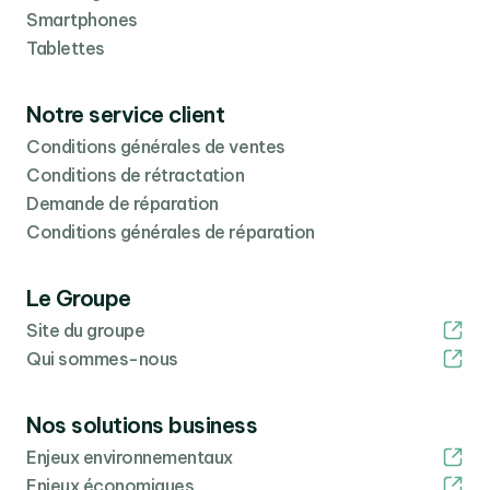
Smartphones
Disponible en
gris sidéral
,
or rose
,
argent
,
vert
et
bleu
Tablettes
ciel
, l’iPad Air est une tablette polyvalente qui s’adapte
aux goûts de tous.
Notre service client
Conditions générales de ventes
Conditions de rétractation
Demande de réparation
Conditions générales de réparation
Le Groupe
Site du groupe
Qui sommes-nous
Nos solutions business
Enjeux environnementaux
Enjeux économiques