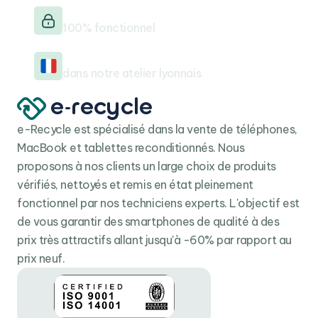
Testé & vérifié
fonctionner en symbiose avec le matériel qui
100% fonctionnel
l’accompagne. Un logiciel pensé pour optimiser et
ajuster chaque action afin de simplifier les usages de
Reconditionné en France
ses utilisateurs.
dans notre atelier lyonnais
Dans cette version iOS 14, le système d’exploitation de
la pomme s’offre de nouvelles fonctionnalités, comme
la possibilité de réaliser des croquis dans l’application
e-Recycle est spécialisé dans la vente de téléphones,
Notes, d’ajouter des widgets à l’écran d’accueil, ou
MacBook et tablettes reconditionnés. Nous
encore, de traduire les textes en 27 langues
proposons à nos clients un large choix de produits
nativement. Comme son prédécesseur, l’iPad 8 (2020)
vérifiés, nettoyés et remis en état pleinement
est compatible avec le smart Keyboard et l’Apple
fonctionnel par nos techniciens experts. L'objectif est
Pencil afin de se transformer en véritable outil
de vous garantir des smartphones de qualité à des
professionnel et créatif. Compatible avec le
Wifi 5
, le
prix très attractifs allant jusqu'à -60% par rapport au
Bluetooth 4.2
, l'iPad 10.2 (2020) est connecté à tout
prix neuf.
votre environnement en un rien de temps.