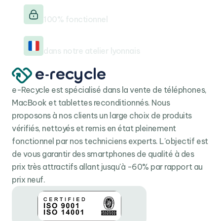
Testé & vérifié
fonctionner en symbiose avec le matériel qui
100% fonctionnel
l’accompagne. Un logiciel pensé pour optimiser et
ajuster chaque action afin de simplifier les usages de
Reconditionné en France
ses utilisateurs.
dans notre atelier lyonnais
Dans cette version iOS 14, le système d’exploitation de
la pomme s’offre de nouvelles fonctionnalités, comme
la possibilité de réaliser des croquis dans l’application
e-Recycle est spécialisé dans la vente de téléphones,
Notes, d’ajouter des widgets à l’écran d’accueil, ou
MacBook et tablettes reconditionnés. Nous
encore, de traduire les textes en 27 langues
proposons à nos clients un large choix de produits
nativement. Comme son prédécesseur, l’iPad 8 (2020)
vérifiés, nettoyés et remis en état pleinement
est compatible avec le smart Keyboard et l’Apple
fonctionnel par nos techniciens experts. L'objectif est
Pencil afin de se transformer en véritable outil
de vous garantir des smartphones de qualité à des
professionnel et créatif. Compatible avec le
Wifi 5
, le
prix très attractifs allant jusqu'à -60% par rapport au
Bluetooth 4.2
, l'iPad 10.2 (2020) est connecté à tout
prix neuf.
votre environnement en un rien de temps.