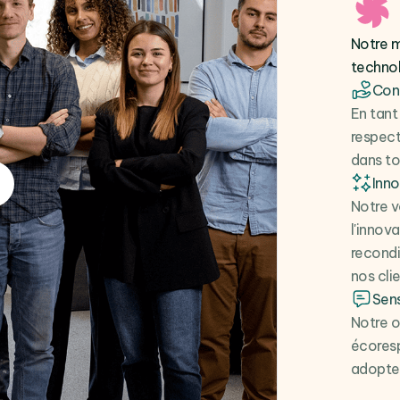
Notre m
techno
Cont
En tant
respect
dans to
Inn
Notre v
l'innov
recondi
nos clie
Sens
Notre o
écoresp
adopter