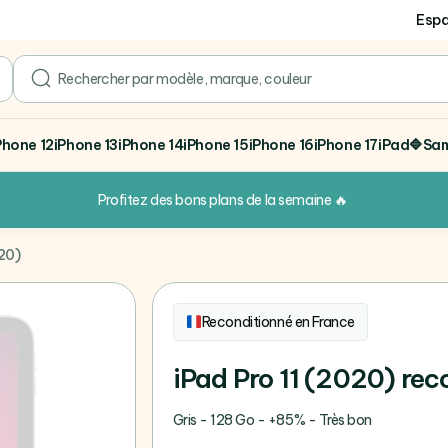
Espa
search
Phone 12
iPhone 13
iPhone 14
iPhone 15
iPhone 16
iPhone 17
iPad
🔷Sa
Profitez des bons plans de la semaine
🔥
020)
Reconditionné en France
iPad Pro 11 (2020) rec
Gris - 128 Go - +85% - Très bon