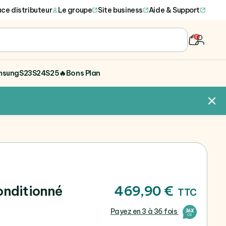
ce distributeur
Le groupe
Site business
Aide & Support
0
user
msung
S23
S24
S25
🔥Bons Plan
onditionné
469,90 €
TTC
Payez en 3 à 36 fois