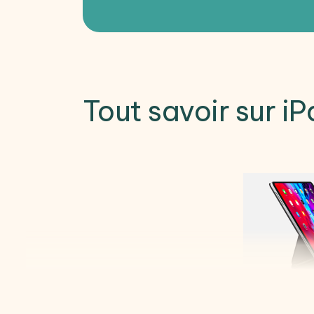
Tout savoir sur i
Affichant moins de 470 g sur la balance et p
bien marcher dans les pas du modèle de 2018 e