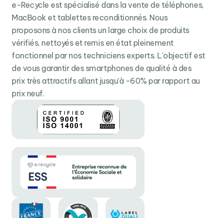
e-Recycle est spécialisé dans la vente de téléphones,
celui de l'iPhone 11 avec un module principal grand-
MacBook et tablettes reconditionnés. Nous
angle de 12 minutes et un module secondaire ultra
proposons à nos clients un large choix de produits
grand-angle permettant de prendre des scènes plus
vérifiés, nettoyés et remis en état pleinement
larges de 10 mégapixels.
fonctionnel par nos techniciens experts. L'objectif est
de vous garantir des smartphones de qualité à des
Mais ce n'est pas tout, la grande nouveauté sur l'iPad
prix très attractifs allant jusqu'à -60% par rapport au
Pro cette année c'est le scanner lidar un scanner
prix neuf.
permettant de en temps réel la distance entre l'iPad et
les objets qui l'entourent, afin d'améliorer
considérablement la réalité augmentée. Vous pouvez
par exemple prévisualiser l'installation d'un canapé
application IKEA prendre des mesures via la caméra de
l'iPad de manière ultra précise.
Taillé comme un ordinateur professionnel
Côté configuration, l'iPad n'a rien à envier aux pc
portables, au contraire, il les surclasse quasiment tous
avec son Processeur A12Z doté de 8 cœurs logiques et