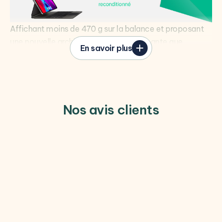
Affichant moins de 470 g sur la balance et proposant
une nouvelle architecture plus performante que
En savoir plus
l'ancienne version, l'iPad Pro de 2020 compte bien
marcher dans les pas du modèle de 2018 et rester la
meilleure tablette sur le marché.
L'écran recommandé par les profesionnels du
graphisme
Nos avis clients
Toujours équipé d'un écran 11 pouces bord à bord, l'iPad
Pro voit sa dalle Liquid Retina passer à 2388 x 1668
pixels et propose toujours un affichage IPS précis et
extrêmement fluide qui ravira les plus créatifs et les
professionnels du graphisme. Contrairement aux iPad
et iPad Air, ce modèle Pro a pour avantage un écran au
taux de rafraîchissement 120 Hertz, mais également, 4
haut-parleurs de grande qualité. Pour préserver vos