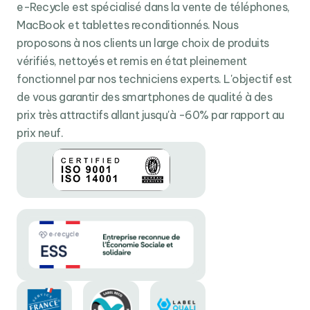
La
puce A10
Fusion
vous permet de
monter
une
vidéo
e-Recycle est spécialisé dans la vente de téléphones,
4K
sans effort, de
jouer à des jeux
aux
graphismes
MacBook et tablettes reconditionnés. Nous
surprenants
ou encore de garantir des
expériences
proposons à nos clients un large choix de produits
en réalité augmentée
.
vérifiés, nettoyés et remis en état pleinement
Le
grand
écran
de l’iPad 10.2 ainsi que ses capteurs et
fonctionnel par nos techniciens experts. L'objectif est
caméras développés garantissent une
expérience
de vous garantir des smartphones de qualité à des
ultra-immersive en réalité augmentée
. Vous pouvez
prix très attractifs allant jusqu'à -60% par rapport au
désormais
travailler
,
apprendre
et vous
divertir
en
prix neuf.
réalité augmentée.
Cheese !
L’iPad 10.2 possède une caméra
FaceTime
HD
et un
appareil photo arrière de
8
Mpx
. Quoi de mieux pour
réaliser vos plus
beaux
clichés
et vos
meilleures
vidéos
? Il est possible de scanner n’importe quel
document, passer des appels FaceTime et vivre des
moments exceptionnels en réalité augmentée.
Fin, léger et solide