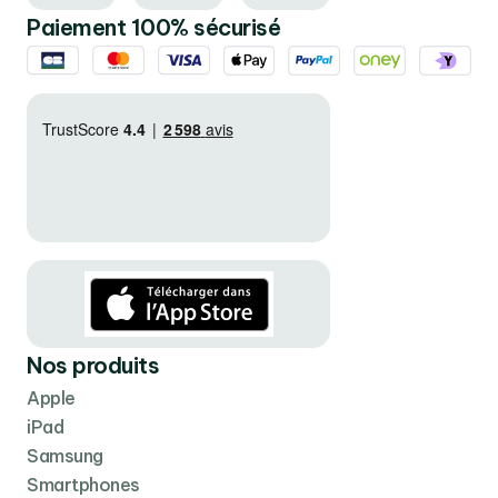
L’achat d’un iPhone 16 Pro Max reconditionné est un
Paiement 100% sécurisé
geste écologique. En prolongeant la durée de vie des
appareils électroniques, on réduit les déchets
électroniques et l'extraction de nouvelles ressources.
Le processus de reconditionnement diminue
l'empreinte carbone associée à la fabrication de
nouveaux smartphones, favorisant une économie plus
circulaire.
Qualité et sérénité
Les iPhone 16 Pro Max reconditionnés sont vendus avec
une garantie, ce qui signifie que les acheteurs peuvent
être assurés de la qualité et de la fiabilité du produit. En
Nos produits
cas de problème, les utilisateurs peuvent faire appel au
Apple
service après-vente pour des réparations ou des
iPad
remplacements, garantissant ainsi une tranquillité
Samsung
d'esprit complète.
Smartphones
Performances et durabilité