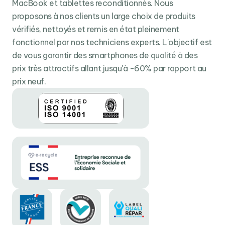
optimisée et une gestion de l’énergie avancée, l’iPhone
MacBook et tablettes reconditionnés. Nous
16 Pro Max assure une autonomie supérieure,
proposons à nos clients un large choix de produits
permettant de longues heures d’utilisation intensive.
vérifiés, nettoyés et remis en état pleinement
Connectivité 5G
: La compatibilité 5G assure des
fonctionnel par nos techniciens experts. L'objectif est
vitesses de téléchargement rapides et une
de vous garantir des smartphones de qualité à des
connectivité stable, indispensable pour le streaming et
prix très attractifs allant jusqu'à -60% par rapport au
les applications en ligne.
prix neuf.
Les Avantages d’un iPhone 16 Pro Max
Reconditionné
Un produit premium à un prix accessible
Opter pour un iPhone 16 Pro Max reconditionné permet
d’obtenir le meilleur d'Apple à un coût bien inférieur à
celui d'un appareil neuf. Le reconditionnement garantit
que l’appareil est restauré à ses conditions d'origine,
avec des performances comparables à celles d’un
iPhone neuf, offrant ainsi un excellent rapport qualité-
prix.
Un choix respectueux de l'environnement