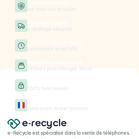
grand écran offre une expérience visuelle immersive
Garantie 24 mois
sur tous nos produits
avec des couleurs vives, des noirs profonds et une
luminosité améliorée, idéale pour les vidéos HDR, les
Livraison offerte
jeux et la navigation.
emballage sécurisé
Processeur A-série de nouvelle génération
: L'iPhone
16 Pro Max est doté du processeur le plus rapide
Expédition le jour même
commande avant 14h
d'Apple, offrant une puissance incroyable pour le
multitâche, les jeux et les applications de réalité
Satisfait ou remboursé
augmentée.
14 jours pour changer d’avis
Système de caméra à triple capteur de qualité
Testé & vérifié
professionnelle
: Avec un capteur principal, un ultra
100% fonctionnel
grand-angle et un téléobjectif, l’iPhone 16 Pro Max
capture des photos et des vidéos avec une qualité
Reconditionné en France
exceptionnelle. Les fonctions telles que le mode Nuit
dans notre atelier lyonnais
amélioré, le ProRAW, et la vidéo 4K HDR offrent aux
utilisateurs des options créatives illimitées.
Batterie Longue Durée
: Grâce à une batterie
e-Recycle est spécialisé dans la vente de téléphones,