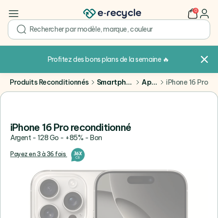
0
user
search
Profitez des bons plans de la semaine
🔥
Produits Reconditionnés
Smartphones
Apple
iPhone 16 Pro
iPhone 16 Pro reconditionné
Argent - 128 Go - +85% - Bon
Payez en 3 à 36 fois