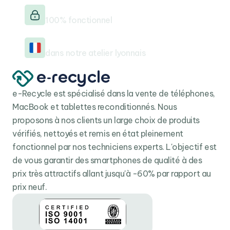
Testé & vérifié
télécharger des applications à une vitesse fulgurante.
100% fonctionnel
L'iPhone 15 Plus reconditionné prend également en
charge
le chargement sans fil via son système
Reconditionné en France
MagSafe
, laquelle est devenue une caractéristique
dans notre atelier lyonnais
essentielle permettant d’interagir avec les divers
accessoires de l’écosystème mobile Apple.
e-Recycle est spécialisé dans la vente de téléphones,
MacBook et tablettes reconditionnés. Nous
proposons à nos clients un large choix de produits
vérifiés, nettoyés et remis en état pleinement
fonctionnel par nos techniciens experts. L'objectif est
de vous garantir des smartphones de qualité à des
prix très attractifs allant jusqu'à -60% par rapport au
prix neuf.