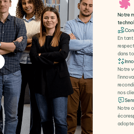
Notre m
techno
Cont
En tant
respect
dans to
Inn
Notre v
l'innov
recondi
nos clie
Sens
Notre o
écoresp
adopter