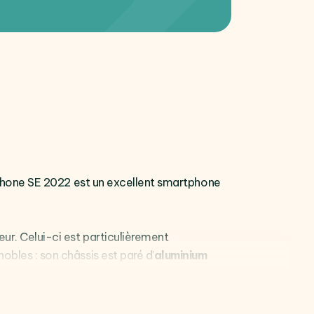
l’iPhone SE 2022 est un excellent smartphone
ur. Celui-ci est particulièrement
obles : son châssis est paré d’
aluminium
en plus de sa grande résistance d’une
durer.