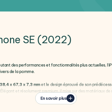
Phone SE (2022)
ajoutant des performances et fonctionnalités plus actuelles, 
nivers de la pomme.
138,4 x 67,3 x 7,3 mm
et le design éprouvé de son prédécesse
Élégant et résolument premium, il mise sur des matériaux de n
rre haute résistance
. À l’épreuve des quotidiens il dispose 
En savoir plus
ssière
IP67.
L’iPhone SE 2022 est définitivement conçu pour 