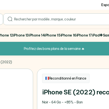
Espa
search
Phone 12
iPhone 13
iPhone 14
iPhone 15
iPhone 16
iPhone 17
iPad
🔷Sa
Profitez des bons plans de la semaine
🔥
 (2022)
Reconditionné en France
iPhone SE (2022) rec
Noir - 64 Go - +85% - Bon