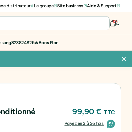
ce distributeur
Le groupe
Site business
Aide & Support
0
user
msung
S23
S24
S25
🔥Bons Plan
onditionné
99,90 €
TTC
Payez en 3 à 36 fois