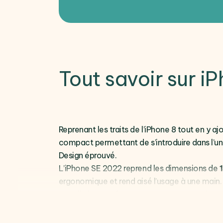
Tout savoir sur i
Reprenant les traits de l’iPhone 8 tout en y 
compact permettant de s’introduire dans l’u
Design éprouvé.
L’iPhone SE 2022 reprend les dimensions de
ergonomique et rend aisé l’usage à une main. 
anodisé
et ses faces sont recouvertes de
ve
certification de
résistance à l’eau et la pou
Écran Retina HD.