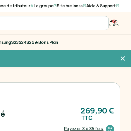
ce distributeur
Le groupe
Site business
Aide & Support
0
user
msung
S23
S24
S25
🔥Bons Plan
269,90 €
né
TTC
Payez en 3 à 36 fois