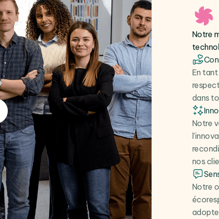
Notre m
techno
Cont
En tant
respect
dans to
Inn
Notre v
l'innov
recondi
nos clie
Sens
Notre o
écoresp
adopter