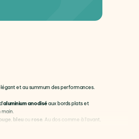
eut élégant et au summum des performances.
d’
aluminium anodisé
aux bords plats et
n main.
ouge
,
bleu
ou
rose
. Au dos comme à l’avant,
mouvementés.