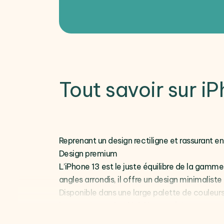
Tout savoir sur i
Reprenant un design rectiligne et rassurant e
Design premium
L’iPhone 13 est le juste équilibre de la gamme
angles arrondis, il offre un design minimaliste
Disponible dans une large palette de couleurs,
le verre
Ceramic Shield
haute résistance per
Une caméra professionnelle de poche