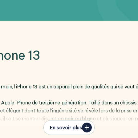
Phone 13
n main, l’iPhone 13 est un appareil plein de qualités qui se v
 Apple iPhone de treizième génération. Taillé dans un châssis 
 et élégant dont toute l’ingéniosité se révèle lors de la prise e
 il sait se montrer discret en
noir
ou
blanc
et plus joueur en
r
met une solidité accrue à l’épreuve des quotidiens les plus 
En savoir plus