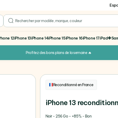
Espa
search
Phone 12
iPhone 13
iPhone 14
iPhone 15
iPhone 16
iPhone 17
iPad
🔷Sa
Profitez des bons plans de la semaine
🔥
Reconditionné en France
iPhone 13 recondition
Noir - 256 Go - +85% - Bon