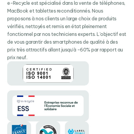
e-Recycle est spécialisé dans la vente de téléphones,
L’iPhone 12 Pro Max met le paquet sur sa configuration
MacBook et tablettes reconditionnés. Nous
et devient le smartphone le plus puissant de 2020. Au
proposons à nos clients un large choix de produits
menu : le SoC
Apple A14 Bionic
. Composée de 6
vérifiés, nettoyés et remis en état pleinement
cœurs, d’un processeur de traitement d’image et d’un
fonctionnel par nos techniciens experts. L'objectif est
moteur neuronal, cette puce offre des performances
de vous garantir des smartphones de qualité à des
ultimes dans les jeux vidéo, dans le multitâche et
prix très attractifs allant jusqu'à -60% par rapport au
permet à l’iPhone de capturer et de retoucher des
prix neuf.
vidéos en 4K 60 i/s Dolby Vision
, une première
mondiale sur un smartphone qui permet aux
professionnels de l’image et aux vidéastes d’avoir un
véritable outil de captation et de retouche dans leur
poche.
Pour le reste de sa configuration, l’iPhone 12 Pro Max
embarque
6 Go de RAM
et
128
,
256
ou
512 Go
de
stockage. Enfin, côté connectivité l’iPhone 12 Pro Max
s’offre la compatibilité
5G
,
Wifi 6
et
Bluetooth 5.0
pour un réseau stable et des
transferts 10x plus