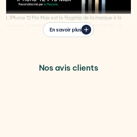
L’iPhone 12 Pro Max est le flagship de la marque à la
pomme, il représente tout le savoir-faire d’Apple en
En savoir plus
matière de téléphonie mobile. Esthétiquement
irréprochable, il apporte un nouveau design, des
performances au-dessus du lot et des capacités
photos et vidéos professionnelles.
Le design de l’iPhone 12 Pro Max est basé sur celui de
Nos avis clients
l’iPad Pro : un cadre rectiligne en
acier inoxydable
chirurgical
et un
dos en verre mat
pour un touché
délicat et une prise en main ergonomique. L’iPhone 12
Pro Max est disponible en quatre couleurs :
Bleu
Pacifique
,
Or
,
Graphite
et le classique
Argent
.
Super Retina Pro XDR : le meilleur écran d’iPhone
À l’avant de cet iPhone 12 Pro Max, on retrouve un
nouvel écran
Super Retina Pro XDR
aux bordures plus