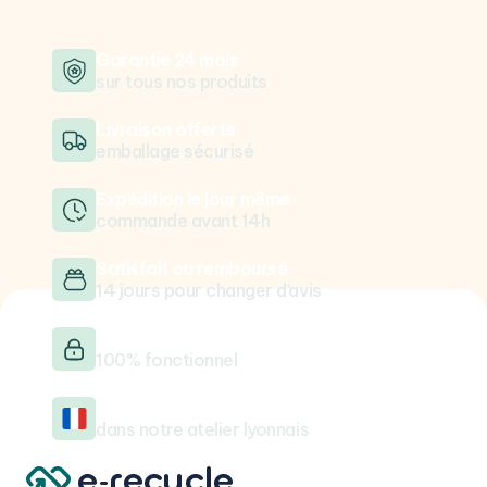
Garantie 24 mois
sur tous nos produits
Livraison offerte
emballage sécurisé
Expédition le jour même
commande avant 14h
Satisfait ou remboursé
14 jours pour changer d’avis
Testé & vérifié
100% fonctionnel
Reconditionné en France
dans notre atelier lyonnais