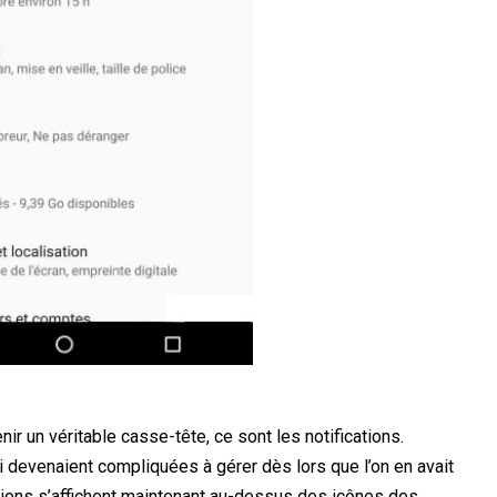
nir un véritable casse-tête, ce sont les notifications.
i devenaient compliquées à gérer dès lors que l’on en avait
cations s’affichent maintenant au-dessus des icônes des