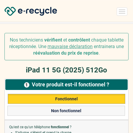
Toggl
navig
Nos techniciens
vérifient
et
contrôlent
chaque tablette
réceptionnée. Une
mauvaise déclaration
entrainera une
réévaluation du prix de reprise
.
iPad 11 5G (2025) 512Go
Votre produit est-il fonctionnel ?
1
Fonctionnel
Non fonctionnel
Qu'est ce qu'un téléphone
fonctionnel
?
S'allume, s'éteint et prend la charge