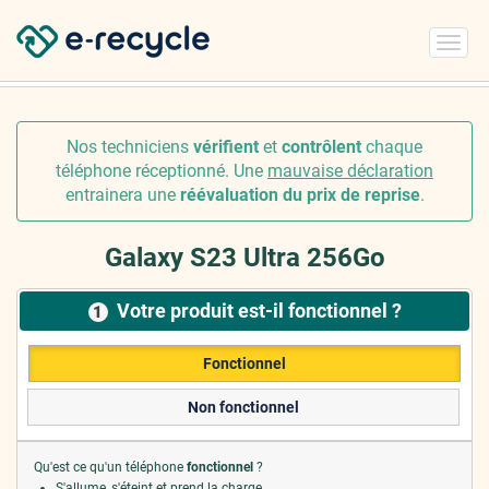
Toggl
navig
Nos techniciens
vérifient
et
contrôlent
chaque
téléphone réceptionné. Une
mauvaise déclaration
entrainera une
réévaluation du prix de reprise
.
Galaxy S23 Ultra 256Go
Votre produit est-il fonctionnel ?
1
Fonctionnel
Non fonctionnel
Qu'est ce qu'un téléphone
fonctionnel
?
S'allume, s'éteint et prend la charge