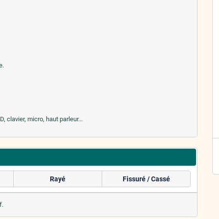
e.
clavier, micro, haut parleur...
Rayé
Fissuré / Cassé
f.