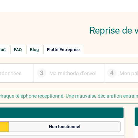
Reprise de 
duit
FAQ
Blog
Flotte Entreprise
3
4
rdonnées
Ma méthode d'envoi
Mon pa
haque téléphone réceptionné. Une
mauvaise déclaration
entrai
Non fonctionnel