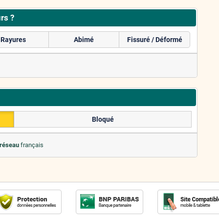
rs ?
Rayures
Abimé
Fissuré / Déformé
Bloqué
 réseau
français