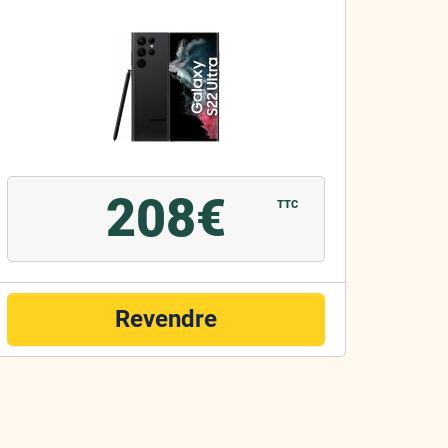
208€
TTC
Revendre