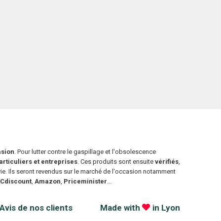
asion
. Pour lutter contre le gaspillage et l'obsolescence
rticuliers et entreprises
. Ces produits sont ensuite
vérifiés
,
 vie. Ils seront revendus sur le marché de l'occasion notamment
,
Cdiscount
,
Amazon
,
Priceminister
...
Avis de nos clients
Made with
in Lyon