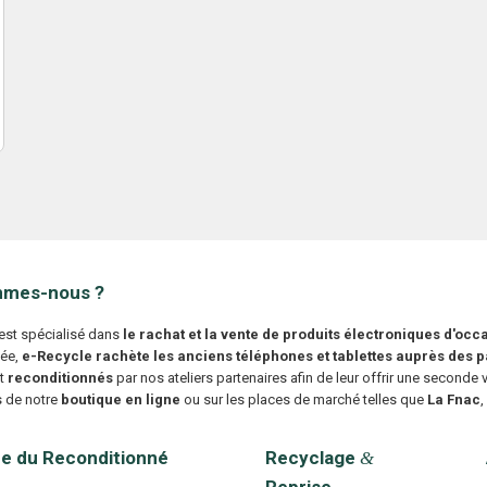
mmes-nous ?
est spécialisé dans
le rachat et la vente de produits électroniques d'occ
ée,
e-Recycle rachète les anciens téléphones et tablettes auprès des pa
t
reconditionnés
par nos ateliers partenaires afin de leur offrir une seconde
is de notre
boutique en ligne
ou sur les places de marché telles que
La Fnac
e du Reconditionné
Recyclage
&