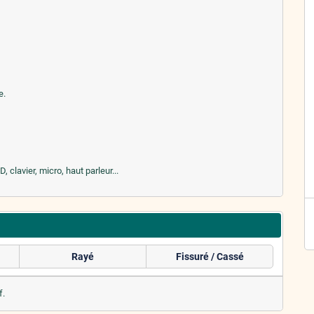
e.
clavier, micro, haut parleur...
Rayé
Fissuré / Cassé
f.