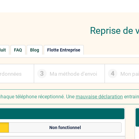
Reprise de 
duit
FAQ
Blog
Flotte Entreprise
3
4
rdonnées
Ma méthode d'envoi
Mon pa
haque téléphone réceptionné. Une
mauvaise déclaration
entrai
Non fonctionnel