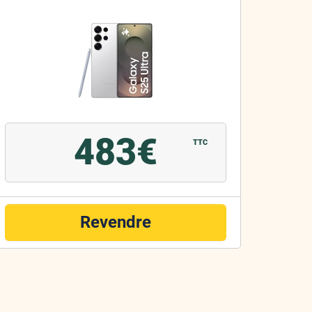
483€
TTC
Revendre