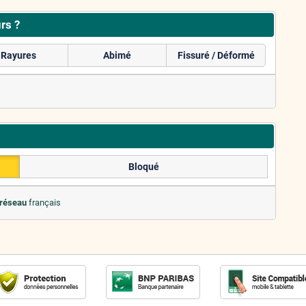
rs ?
Rayures
Abimé
Fissuré / Déformé
Bloqué
 réseau
français