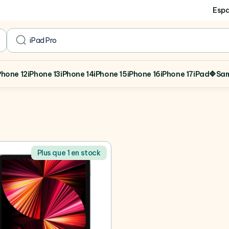
Espa
search
Phone 12
iPhone 13
iPhone 14
iPhone 15
iPhone 16
iPhone 17
iPad
🔷Sa
Plus que 1 en stock