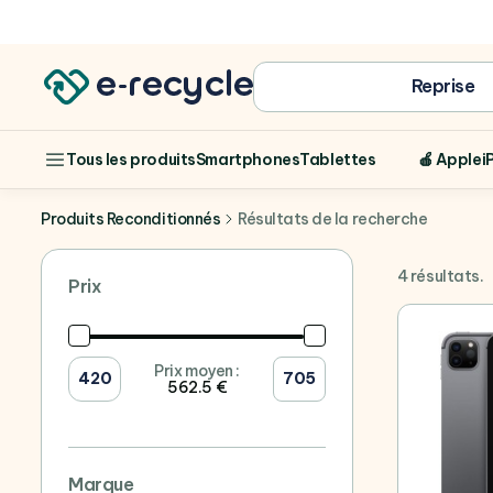
Achat
Reprise
Smartphones
Tablettes
🍎 Apple
i
Tous les produits
Produits Reconditionnés
Résultats de la recherche
4 résultats.
Prix
Prix moyen :
562.5 €
Marque