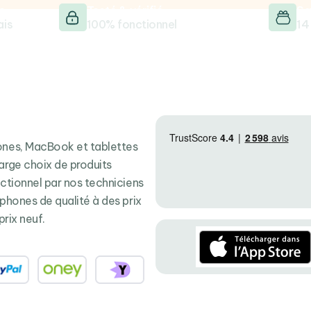
e
Testé & vérifié
Sa
ais
100% fonctionnel
14
hones, MacBook et tablettes
arge choix de produits
nctionnel par nos techniciens
tphones de qualité à des prix
prix neuf.