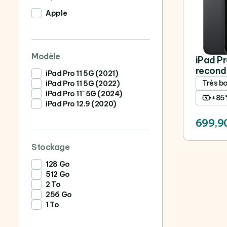
Apple
Modèle
iPad Pr
recond
iPad Pro 11 5G (2021)
Très b
iPad Pro 11 5G (2022)
iPad Pro 11" 5G (2024)
+85
iPad Pro 12.9 (2020)
699,9
Stockage
128 Go
512 Go
2 To
256 Go
1 To