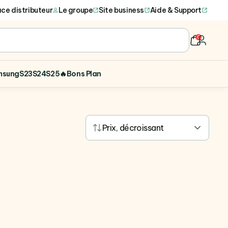
ce distributeur
Le groupe
Site business
Aide & Support
0
user
msung
S23
S24
S25
🔥Bons Plan
Prix, décroissant