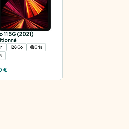
o 11 5G (2021)
itionné
on
128 Go
Gris
%
0 €