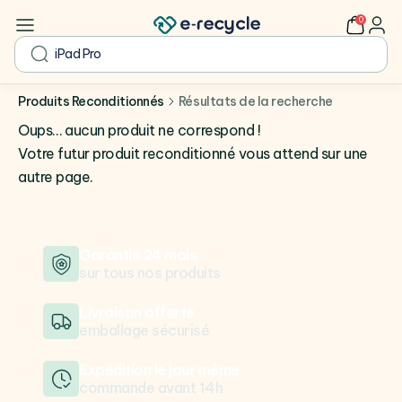
0
user
search
Produits Reconditionnés
Résultats de la recherche
Oups… aucun produit ne correspond !
Votre futur produit reconditionné vous attend sur une
autre page.
Garantie 24 mois
sur tous nos produits
Livraison offerte
emballage sécurisé
Expédition le jour même
commande avant 14h