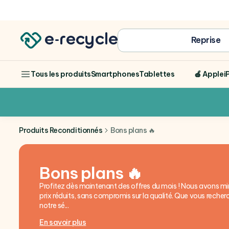
Achat
Reprise
Smartphones
Tablettes
🍎 Apple
i
Tous les produits
Produits Reconditionnés
Bons plans 🔥
Bons plans 🔥
Profitez dès maintenant des offres du mois ! Nous avons mi
prix réduits, sans compromis sur la qualité. Que vous recher
notre sé...
En savoir plus