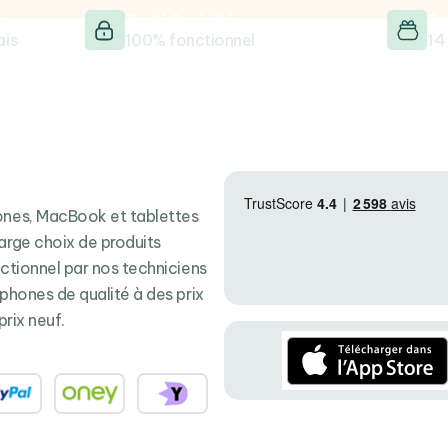
e
Testé & vérifié
Sa
ais
100% fonctionnel
14
hones, MacBook et tablettes
arge choix de produits
nctionnel par nos techniciens
tphones de qualité à des prix
prix neuf.