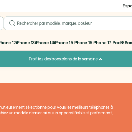
Espa
search
Phone 12
iPhone 13
iPhone 14
iPhone 15
iPhone 16
iPhone 17
iPad
🔷Sa
Profitez des bons plans de la semaine
🔥
nutieusement sélectionné pour vous les meilleurs téléphones à
chiez un modèle dernier cri ou un appareil fiable et performant,