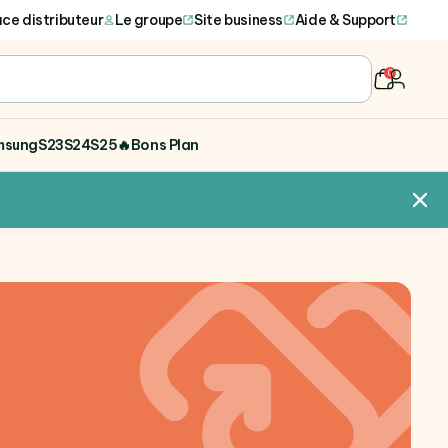
ce distributeur
Le groupe
Site business
Aide & Support
0
user
msung
S23
S24
S25
🔥Bons Plan