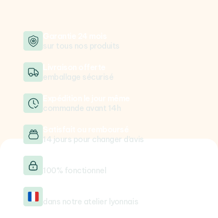
Garantie 24 mois
sur tous nos produits
Livraison offerte
emballage sécurisé
Expédition le jour même
commande avant 14h
Satisfait ou remboursé
14 jours pour changer d’avis
Testé & vérifié
100% fonctionnel
Reconditionné en France
dans notre atelier lyonnais