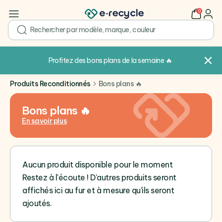
0
user
search
Profitez des bons plans de la semaine
🔥
Produits Reconditionnés
Bons plans 🔥
Bons plans 🔥
Profitez dès maintenant des offres du mois ! Nous avons
En savoir plus
minutieusement sélectionné pour vous les meilleurs
téléphones à prix réduits, sans compromis sur la qualité.
Que vous recherchiez un modèle dernier cri ou un appareil
fiable et performant, notre sé...
Aucun produit disponible pour le moment
Restez à l'écoute ! D'autres produits seront
affichés ici au fur et à mesure qu'ils seront
ajoutés.