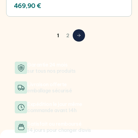
469,90 €
1
2
Suivant
Garantie 24 mois
sur tous nos produits
Livraison offerte
emballage sécurisé
Expédition le jour même
commande avant 14h
Satisfait ou remboursé
14 jours pour changer d’avis