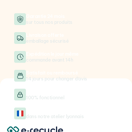
Garantie 24 mois
sur tous nos produits
Livraison offerte
emballage sécurisé
Expédition le jour même
commande avant 14h
Satisfait ou remboursé
14 jours pour changer d’avis
Testé & vérifié
100% fonctionnel
Reconditionné en France
dans notre atelier lyonnais