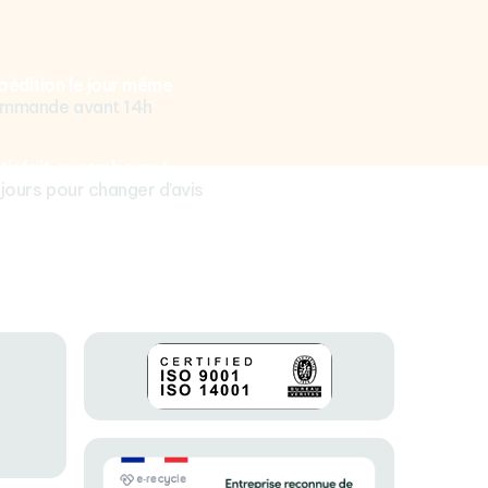
pédition le jour même
mmande avant 14h
tisfait ou remboursé
 jours pour changer d’avis