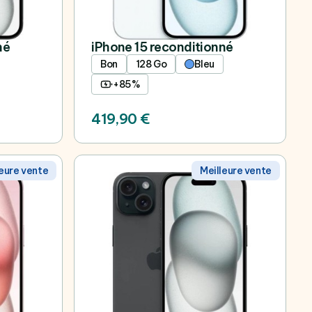
né
iPhone 15 reconditionné
Bon
128 Go
Bleu
+85%
419,90 €
leure vente
Meilleure vente