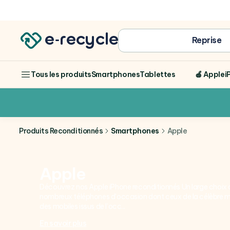
Achat
Reprise
Smartphones
Tablettes
🍎 Apple
i
Tous les produits
Produits Reconditionnés
Smartphones
Apple
Apple
Découvrez nos Apple iPhone reconditionnés Un large choi
nombreux téléphones d’occasion dont ceux de la célèbre m
des mobiles issus de l’occ...
En savoir plus