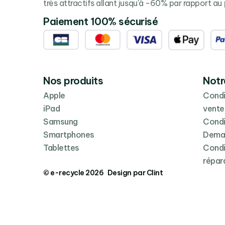
très attractifs allant jusqu'à -60% par rapport au 
Paiement 100% sécurisé
Nos produits
Notr
Apple
Condi
iPad
vente
Samsung
Condi
Smartphones
Deman
Tablettes
Condi
répar
© e-recycle 2026 Design par Clint