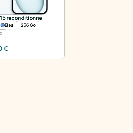
15 reconditionné
Bleu
256 Go
%
0 €