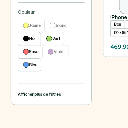
Couleur
iPhone 
Bon
Jaune
Blanc
+85
Noir
Vert
469,9
Rose
Violet
Bleu
Afficher plus de filtres