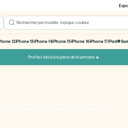
Espa
search
Phone 12
iPhone 13
iPhone 14
iPhone 15
iPhone 16
iPhone 17
iPad
🔷Sa
Profitez des bons plans de la semaine
🔥
x de smartphones Apple Notre boutique e-Recycle propose de
arque Apple. Nos iPhones reconditionnés correspondent à