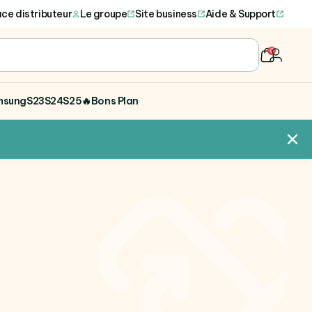
ce distributeur
Le groupe
Site business
Aide & Support
0
user
msung
S23
S24
S25
🔥Bons Plan