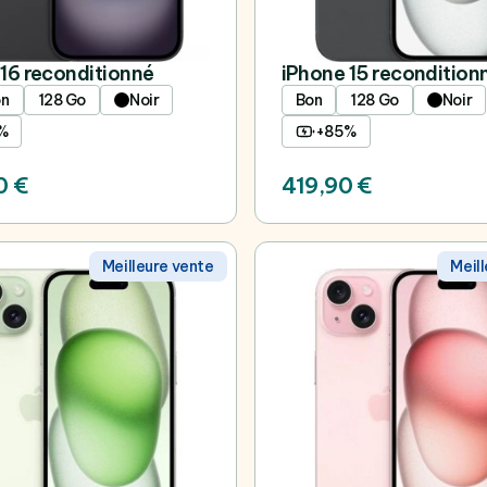
16 reconditionné
iPhone 15 recondition
on
128 Go
Noir
Bon
128 Go
Noir
%
+85%
0 €
419,90 €
Meilleure vente
Meil