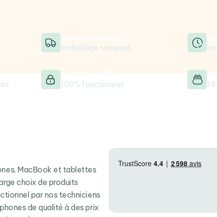
Livraison offerte
Ex
emballage sécurisé
co
e
Testé & vérifié
Sa
ais
100% fonctionnel
14
hones, MacBook et tablettes
arge choix de produits
nctionnel par nos techniciens
tphones de qualité à des prix