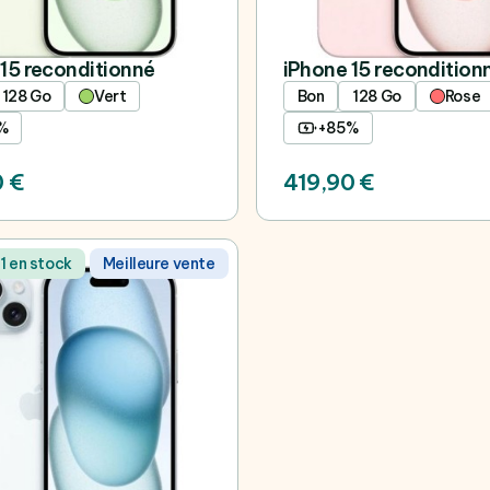
15 reconditionné
iPhone 15 recondition
128 Go
Vert
Bon
128 Go
Rose
%
+85%
0 €
419,90 €
 1 en stock
Meilleure vente